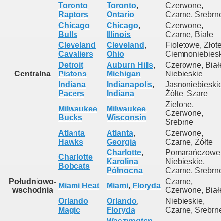
Toronto
Toronto
,
Czerwone,
Raptors
Ontario
Czarne, Srebrn
Chicago
Chicago
,
Czerwone,
Bulls
Illinois
Czarne, Białe
Cleveland
Cleveland
,
Fioletowe, Złote
Cavaliers
Ohio
Ciemnoniebiesk
Detroit
Auburn Hills
,
Czerowne, Biał
Centralna
Pistons
Michigan
Niebieskie
Indiana
Indianapolis
,
Jasnoniebieskie
Pacers
Indiana
Żółte, Szare
Zielone,
Milwaukee
Milwaukee
,
Czerwone,
Bucks
Wisconsin
Srebrne
Atlanta
Atlanta
,
Czerwone,
Hawks
Georgia
Czarne, Żółte
Charlotte
,
Pomarańczowe
Charlotte
Karolina
Niebieskie,
Bobcats
Północna
Czarne, Srebrn
Południowo-
Czarne,
Miami Heat
Miami
,
Floryda
wschodnia
Czerwone, Biał
Orlando
Orlando
,
Niebieskie,
Magic
Floryda
Czarne, Srebrn
Waszyngton
,