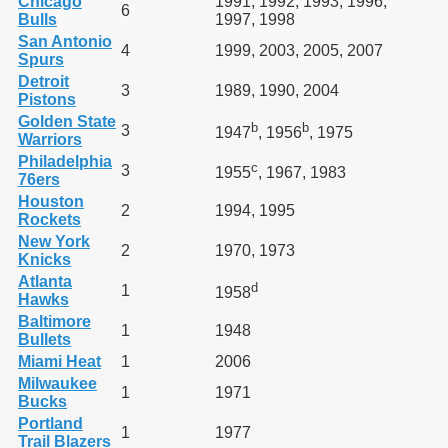
Chicago
1991, 1992, 1993, 1996,
6
Bulls
1997, 1998
San Antonio
4
1999, 2003, 2005, 2007
Spurs
Detroit
3
1989, 1990, 2004
Pistons
Golden State
b
b
3
1947
, 1956
, 1975
Warriors
Philadelphia
c
3
1955
, 1967, 1983
76ers
Houston
2
1994, 1995
Rockets
New York
2
1970, 1973
Knicks
Atlanta
d
1
1958
Hawks
Baltimore
1
1948
Bullets
Miami Heat
1
2006
Milwaukee
1
1971
Bucks
Portland
1
1977
Trail Blazers