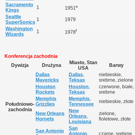
Sacramento
e
1
1951
Kings
Seattle
1
1979
SuperSonics
Washington
f
1
1978
Wizards
Konferencja zachodnia
Miasto, Stan
Dywizja
Drużyna
Barwy
USA
Dallas
Dallas
,
niebieskie,
Mavericks
Teksas
srebrne, zielone
Houston
Houston
,
czerwone, białe,
Rockets
Teksas
srebrne
Memphis
Memphis
,
niebieskie, złote
Południowo-
Grizzlies
Tennessee
zachodnia
New
New Orleans
zielone,
Orleans
,
Hornets
fioletowe, złote
Louisiana
San
San Antonio
Antonio
,
czarne, srebrne