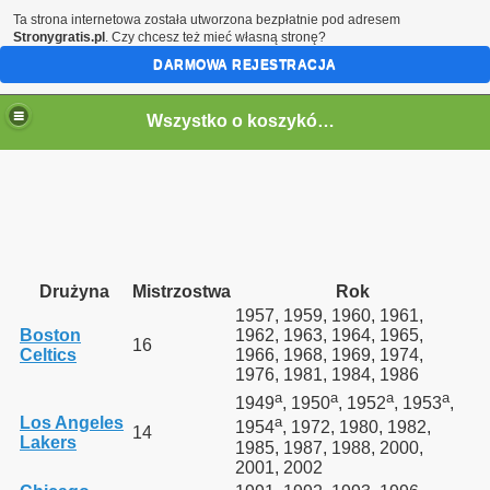
Ta strona internetowa została utworzona bezpłatnie pod adresem
Stronygratis.pl
. Czy chcesz też mieć własną stronę?
DARMOWA REJESTRACJA
Wszystko o koszykówce
Drużyna
Mistrzostwa
Rok
1957, 1959, 1960, 1961,
Boston
1962, 1963, 1964, 1965,
16
Celtics
1966, 1968, 1969, 1974,
1976, 1981, 1984, 1986
a
a
a
a
1949
, 1950
, 1952
, 1953
,
Los Angeles
a
1954
, 1972, 1980, 1982,
14
Lakers
1985, 1987, 1988, 2000,
2001, 2002