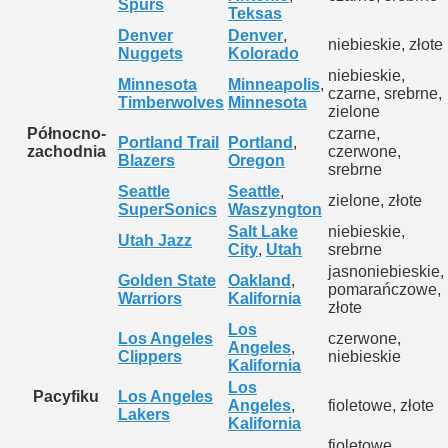
Spurs
Teksas
Denver
Denver
,
niebieskie, złote
Nuggets
Kolorado
niebieskie,
Minnesota
Minneapolis
,
czarne, srebrne,
Timberwolves
Minnesota
zielone
Północno-
czarne,
Portland Trail
Portland
,
zachodnia
czerwone,
Blazers
Oregon
srebrne
Seattle
Seattle
,
zielone, złote
SuperSonics
Waszyngton
Salt Lake
niebieskie,
Utah Jazz
City
,
Utah
srebrne
jasnoniebieskie,
Golden State
Oakland
,
pomarańczowe,
Warriors
Kalifornia
złote
Los
Los Angeles
czerwone,
Angeles
,
Clippers
niebieskie
Kalifornia
Los
Pacyfiku
Los Angeles
Angeles
,
fioletowe, złote
Lakers
Kalifornia
fioletowe,