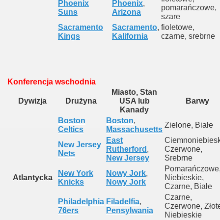
Phoenix
Phoenix
,
pomarańczowe,
Suns
Arizona
szare
Sacramento
Sacramento
,
fioletowe,
Kings
Kalifornia
czarne, srebrne
Konferencja wschodnia
Miasto, Stan
Dywizja
Drużyna
USA lub
Barwy
Kanady
Boston
Boston
,
Zielone, Białe
Celtics
Massachusetts
East
Ciemnoniebiesk
New Jersey
Rutherford
,
Czerwone,
Nets
New Jersey
Srebrne
Pomarańczowe
New York
Nowy Jork
,
Atlantycka
Niebieskie,
Knicks
Nowy Jork
Czarne, Białe
Czarne,
Philadelphia
Filadelfia
,
Czerwone, Złot
76ers
Pensylwania
Niebieskie