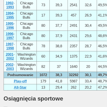
1992
-
Chicago
73
39,3
2541
32,6
49,5
1993
Bulls
1994
-
Chicago
17
39,3
457
26,9
41,1
1995
Bulls
1995
-
Chicago
80
37,7
2491
30,4
49,5
1996
Bulls
1996
-
Chicago
80
37,9
2431
29,6
48,6
1997
Bulls
1997
-
Chicago
78
38,8
2357
28,7
46,5
1998
Bulls
2001
-
Washington
60
34,9
1375
22,9
41,6
2002
Wizards
2002
-
Washington
82
37
1640
20
44,5
2003
Wizards
Podsumowanie
1072
38,3
32292
30,1
49,7
Play-off
179
41,8
5987
33,4
48,7
All-Star
13
29,4
262
20,2
47,2
Osiągnięcia sportowe