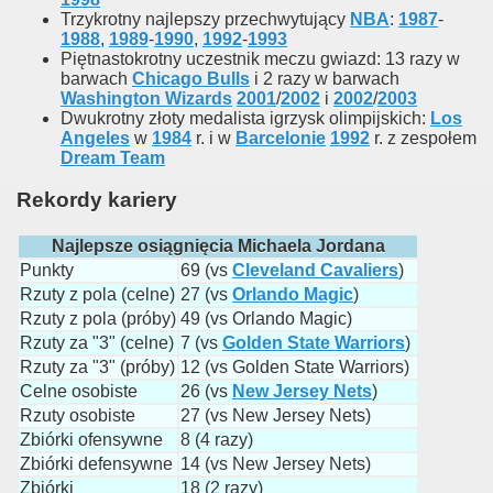
Trzykrotny najlepszy przechwytujący
NBA
:
1987
-
1988
,
1989
-
1990
,
1992
-
1993
Piętnastokrotny uczestnik meczu gwiazd: 13 razy w
barwach
Chicago Bulls
i 2 razy w barwach
Washington Wizards
2001
/
2002
i
2002
/
2003
Dwukrotny złoty medalista igrzysk olimpijskich:
Los
Angeles
w
1984
r. i w
Barcelonie
1992
r. z zespołem
Dream Team
Rekordy kariery
Najlepsze osiągnięcia Michaela Jordana
Punkty
69 (vs
Cleveland Cavaliers
)
Rzuty z pola (celne)
27 (vs
Orlando Magic
)
Rzuty z pola (próby)
49 (vs Orlando Magic)
Rzuty za "3" (celne)
7 (vs
Golden State Warriors
)
Rzuty za "3" (próby)
12 (vs Golden State Warriors)
Celne osobiste
26 (vs
New Jersey Nets
)
Rzuty osobiste
27 (vs New Jersey Nets)
Zbiórki ofensywne
8 (4 razy)
Zbiórki defensywne
14 (vs New Jersey Nets)
Zbiórki
18 (2 razy)