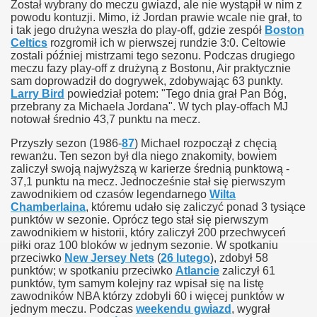
Został wybrany do meczu gwiazd, ale nie wystąpił w nim z
powodu kontuzji. Mimo, iż Jordan prawie wcale nie grał, to
i tak jego drużyna weszła do play-off, gdzie zespół
Boston
Celtics
rozgromił ich w pierwszej rundzie 3:0. Celtowie
zostali później mistrzami tego sezonu. Podczas drugiego
meczu fazy play-off z drużyną z Bostonu, Air praktycznie
sam doprowadził do dogrywek, zdobywając 63 punkty.
Larry Bird
powiedział potem: "Tego dnia grał Pan Bóg,
przebrany za Michaela Jordana". W tych play-offach MJ
notował średnio 43,7 punktu na mecz.
Przyszły sezon (1986-
87
) Michael rozpoczął z chęcią
rewanżu. Ten sezon był dla niego znakomity, bowiem
zaliczył swoją najwyższą w karierze średnią punktową -
37,1 punktu na mecz. Jednocześnie stał się pierwszym
zawodnikiem od czasów legendarnego
Wilta
Chamberlaina
, któremu udało się zaliczyć ponad 3 tysiące
punktów w sezonie. Oprócz tego stał się pierwszym
zawodnikiem w historii, który zaliczył 200 przechwyceń
piłki oraz 100 bloków w jednym sezonie. W spotkaniu
przeciwko
New Jersey Nets
(
26 lutego
), zdobył 58
punktów; w spotkaniu przeciwko
Atlancie
zaliczył 61
punktów, tym samym kolejny raz wpisał się na listę
zawodników NBA którzy zdobyli 60 i więcej punktów w
jednym meczu. Podczas
weekendu gwiazd
, wygrał