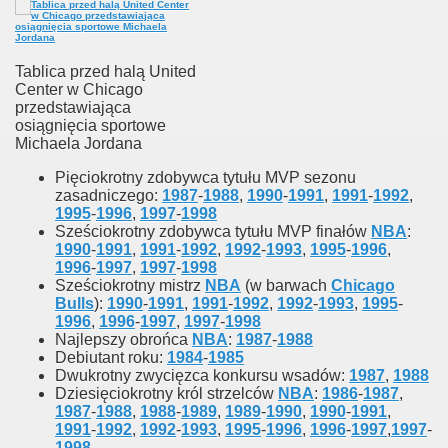
Tablica przed halą United
Center w Chicago
przedstawiająca
osiągnięcia sportowe
Michaela Jordana
Pięciokrotny zdobywca tytułu MVP sezonu
zasadniczego:
1987
-
1988
,
1990
-
1991
,
1991
-
1992
,
1995
-
1996
,
1997
-
1998
Sześciokrotny zdobywca tytułu MVP finałów
NBA
:
1990
-
1991
,
1991
-
1992
,
1992
-
1993
,
1995
-
1996
,
1996
-
1997
,
1997
-
1998
Sześciokrotny mistrz
NBA
(w barwach
Chicago
Bulls
):
1990
-
1991
,
1991
-
1992
,
1992
-
1993
,
1995
-
1996
,
1996
-
1997
,
1997
-
1998
Najlepszy obrońca
NBA
:
1987
-
1988
Debiutant roku:
1984
-
1985
Dwukrotny zwycięzca konkursu wsadów:
1987
,
1988
Dziesięciokrotny król strzelców
NBA
:
1986
-
1987
,
1987
-
1988
,
1988
-
1989
,
1989
-
1990
,
1990
-
1991
,
1991
-
1992
,
1992
-
1993
,
1995
-
1996
,
1996
-
1997
,
1997
-
1998