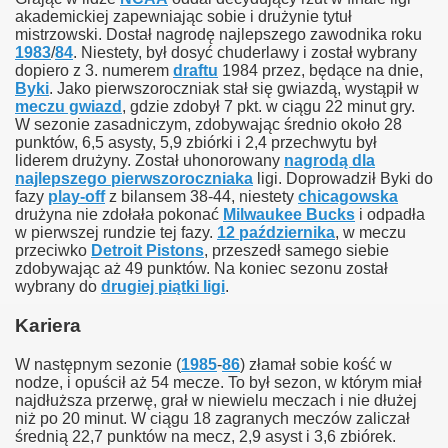
akademickiej zapewniając sobie i drużynie tytuł
mistrzowski. Dostał nagrodę najlepszego zawodnika roku
1983
/
84
. Niestety, był dosyć chuderlawy i został wybrany
dopiero z 3. numerem
draftu
1984 przez, będące na dnie,
Byki
. Jako pierwszoroczniak stał się gwiazdą, wystąpił w
meczu gwiazd
, gdzie zdobył 7 pkt. w ciągu 22 minut gry.
W sezonie zasadniczym, zdobywając średnio około 28
punktów, 6,5 asysty, 5,9 zbiórki i 2,4 przechwytu był
liderem drużyny. Został uhonorowany
nagrodą dla
najlepszego pierwszoroczniaka
ligi. Doprowadził Byki do
fazy
play-off
z bilansem 38-44, niestety
chicagowska
drużyna nie zdołała pokonać
Milwaukee Bucks
i odpadła
w pierwszej rundzie tej fazy.
12 października
, w meczu
przeciwko
Detroit Pistons
, przeszedł samego siebie
zdobywając aż 49 punktów. Na koniec sezonu został
wybrany do
drugiej piątki ligi
.
Kariera
W następnym sezonie (
1985
-
86
) złamał sobie kość w
nodze, i opuścił aż 54 mecze. To był sezon, w którym miał
najdłuższa przerwę, grał w niewielu meczach i nie dłużej
niż po 20 minut. W ciągu 18 zagranych meczów zaliczał
średnią 22,7 punktów na mecz, 2,9 asyst i 3,6 zbiórek.