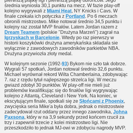
pierwszą piątkę ligi i pierwszą piątkę obrońców. Jego
średnia wyniosła 30,1 punktu na mecz. W fazie play-off
kolejno wygrywali z
Miami Heat
, NY Knicks i Cavs. W
finale czekała ich potyczka z
Portland
. Po 6 meczach
obronili mistrzostwo. Mike notował średnio 34,5 punktu i
kolejny raz został MVP finałów. Latem Jordan razem z
Dream Teamem
(polskie "Drużyna Marzeń") zagrał na
Igrzyskach w Barcelonie
. Wtedy po raz pierwszy w
historii koszykówki drużyna amerykańska składała sie
wyłącznie z zawodowych zawodników parkietów NBA.
Drużyna przywiozła złoty medal.
W kolejnym sezonie (1992-
93
) Bykom nie szło tak dobrze.
Wygrali 57 spotkań, Jordan notował średnio 32,6 punktu.
Michael wyrównał rekord Wilta Chamberlaina, zdobywając
7. raz z rzędu tytuł najlepszego strzelca ligi. W meczu
gwiazd zdobył 30 punktów. W play-off nie mieli już
problemów kwalifikując się do finałów ligi wygrywając
kolejno z Atlantą, Cleveland i New York. Na koniec, w
ekscytującym finale, spotkali się ze
Słońcami z Phoenix
,
zwycięska seria Mike'a była dobra, jednak o mistrzostwie
zadecydował rzut oddany przez innego zawodnika,
Johna
Paxsona
, który w na 3,9 sekundy przed końcem rzucił za
trzy i zapewnił trzecie z kolei mistrzostwo ligi. Nie
przeszkodziło to jednak MJ-owi w zdobyciu nagrody MVP.