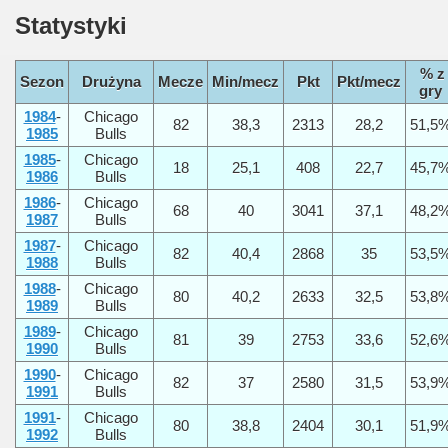
Statystyki
% z
Sezon
Drużyna
Mecze
Min/mecz
Pkt
Pkt/mecz
gry
1984
-
Chicago
82
38,3
2313
28,2
51,5
1985
Bulls
1985
-
Chicago
18
25,1
408
22,7
45,7
1986
Bulls
1986
-
Chicago
68
40
3041
37,1
48,2
1987
Bulls
1987
-
Chicago
82
40,4
2868
35
53,5
1988
Bulls
1988
-
Chicago
80
40,2
2633
32,5
53,8
1989
Bulls
1989
-
Chicago
81
39
2753
33,6
52,6
1990
Bulls
1990
-
Chicago
82
37
2580
31,5
53,9
1991
Bulls
1991
-
Chicago
80
38,8
2404
30,1
51,9
1992
Bulls