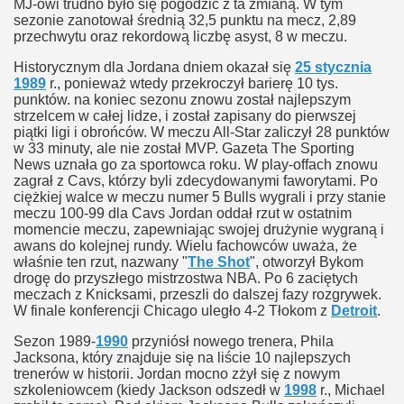
MJ-owi trudno było się pogodzić z ta zmianą. W tym
sezonie zanotował średnią 32,5 punktu na mecz, 2,89
przechwytu oraz rekordową liczbę asyst, 8 w meczu.
Historycznym dla Jordana dniem okazał się
25 stycznia
1989
r., ponieważ wtedy przekroczył barierę 10 tys.
punktów. na koniec sezonu znowu został najlepszym
strzelcem w całej lidze, i został zapisany do pierwszej
piątki ligi i obrońców. W meczu All-Star zaliczył 28 punktów
w 33 minuty, ale nie został MVP. Gazeta The Sporting
News uznała go za sportowca roku. W play-offach znowu
zagrał z Cavs, którzy byli zdecydowanymi faworytami. Po
ciężkiej walce w meczu numer 5 Bulls wygrali i przy stanie
meczu 100-99 dla Cavs Jordan oddał rzut w ostatnim
momencie meczu, zapewniając swojej drużynie wygraną i
awans do kolejnej rundy. Wielu fachowców uważa, że
właśnie ten rzut, nazwany "
The Shot
", otworzył Bykom
drogę do przyszłego mistrzostwa NBA. Po 6 zaciętych
meczach z Knicksami, przeszli do dalszej fazy rozgrywek.
W finale konferencji Chicago uległo 4-2 Tłokom z
Detroit
.
Sezon 1989-
1990
przyniósł nowego trenera, Phila
Jacksona, który znajduje się na liście 10 najlepszych
trenerów w historii. Jordan mocno zżył się z nowym
szkoleniowcem (kiedy Jackson odszedł w
1998
r., Michael