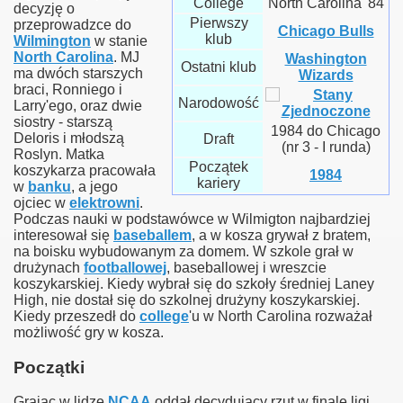
College
North Carolina '84
decyzję o
Pierwszy
przeprowadzce do
Chicago Bulls
klub
Wilmington
w stanie
North Carolina
. MJ
Washington
Ostatni klub
ma dwóch starszych
Wizards
braci, Ronniego i
Narodowość
Larry'ego, oraz dwie
siostry - starszą
1984 do Chicago
Deloris i młodszą
Draft
(nr 3 - I runda)
Roslyn. Matka
Początek
koszykarza pracowała
1984
kariery
w
banku
, a jego
ojciec w
elektrowni
.
Podczas nauki w podstawówce w Wilmigton najbardziej
interesował się
baseballem
, a w kosza grywał z bratem,
na boisku wybudowanym za domem. W szkole grał w
drużynach
footballowej
, baseballowej i wreszcie
koszykarskiej. Kiedy wybrał się do szkoły średniej Laney
High, nie dostał się do szkolnej drużyny koszykarskiej.
Kiedy przeszedł do
college
'u w North Carolina rozważał
możliwość gry w kosza.
Początki
Grając w lidze
NCAA
oddał decydujący rzut w finale ligi