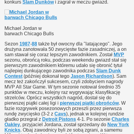
konkurs
Slam Dunków
i zagrał w meczu gwiazd.
Michael Jordan w
barwach Chicago Bulls
Sezon
1987
-
88
także był owocny dla "latającego". Jego
drużyna zanotowała 50 zwycięstw fazie zasadniczej, a on
sam stawał się coraz lepszym zawodnikiem. Został
MVP
sezonu, obrońcą roku, podczas weekendu gwiazd stał się
pierwszym zawodnikiem któremu udało się obronić tytuł
najlepiej dunkującego zawodnika podczas
Slam Dunk
Contest
(później dokonał tego
Jason Richardson
). Sam
mecz też zakończył sukcesem, czyli zdobyciem nagrody
MVP All Star Game. W tym sezonie notował średnio 35
punktów w meczu, kolejny raz wygrywając klasyfikację
strzelców. Oprócz wszystkich nagród, dostał się do
pierwszej piątki całej ligi i
pierwszej piątki obrońców
. W
fazie rozgrywek posezonowych przeszli przez pierwsza
rundę zwycięsko (3-2 z
Cavs
), jednak w kolejnej rundzie
gładko przegrał z
Detroit Pistons
4-1. Po sezonie
Charles
Oakley
, przyjaciel Jordana, został sprzedany do
New York
Knicks
. Obaj zawodnicy byli ze sobą zgrani, a samemu