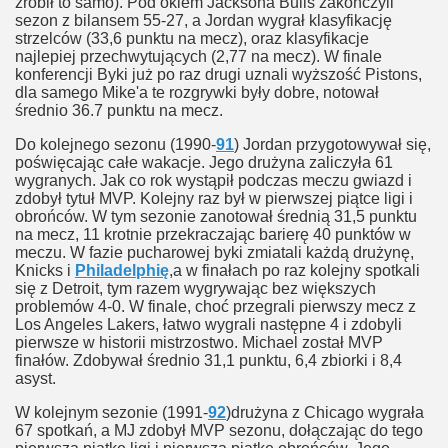
zrobił to samo). Pod okiem Jacksona Bulls zakończyli
sezon z bilansem 55-27, a Jordan wygrał klasyfikację
strzelców (33,6 punktu na mecz), oraz klasyfikacje
najlepiej przechwytujących (2,77 na mecz). W finale
konferencji Byki już po raz drugi uznali wyższość Pistons,
dla samego Mike'a te rozgrywki były dobre, notował
średnio 36.7 punktu na mecz.
Do kolejnego sezonu (1990-
91
) Jordan przygotowywał się,
poświęcając całe wakacje. Jego drużyna zaliczyła 61
wygranych. Jak co rok wystąpił podczas meczu gwiazd i
zdobył tytuł MVP. Kolejny raz był w pierwszej piątce ligi i
obrońców. W tym sezonie zanotował średnią 31,5 punktu
na mecz, 11 krotnie przekraczając barierę 40 punktów w
meczu. W fazie pucharowej byki zmiatali każdą drużynę,
Knicks i
Philadelphię
,a w finałach po raz kolejny spotkali
się z Detroit, tym razem wygrywając bez większych
problemów 4-0. W finale, choć przegrali pierwszy mecz z
Los Angeles Lakers, łatwo wygrali następne 4 i zdobyli
pierwsze w historii mistrzostwo. Michael został MVP
finałów. Zdobywał średnio 31,1 punktu, 6,4 zbiorki i 8,4
asyst.
W kolejnym sezonie (1991-
92
)drużyna z Chicago wygrała
67 spotkań, a MJ zdobył MVP sezonu, dołączając do tego