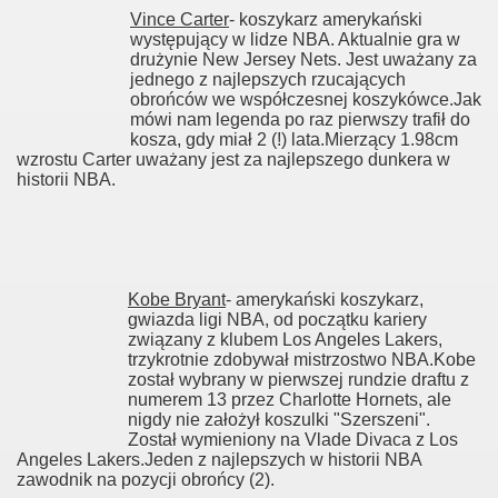
Vince Carter
- koszykarz amerykański
występujący w lidze NBA. Aktualnie gra w
drużynie New Jersey Nets. Jest uważany za
jednego z najlepszych rzucających
obrońców we współczesnej koszykówce.Jak
mówi nam legenda po raz pierwszy trafił do
kosza, gdy miał 2 (!) lata.Mierzący 1.98cm
wzrostu Carter uważany jest za najlepszego dunkera w
historii NBA.
Kobe Bryant
- amerykański koszykarz,
gwiazda ligi NBA, od początku kariery
związany z klubem Los Angeles Lakers,
trzykrotnie zdobywał mistrzostwo NBA.Kobe
został wybrany w pierwszej rundzie draftu z
numerem 13 przez Charlotte Hornets, ale
nigdy nie założył koszulki "Szerszeni".
Został wymieniony na Vlade Divaca z Los
Angeles Lakers.Jeden z najlepszych w historii NBA
zawodnik na pozycji obrońcy (2).