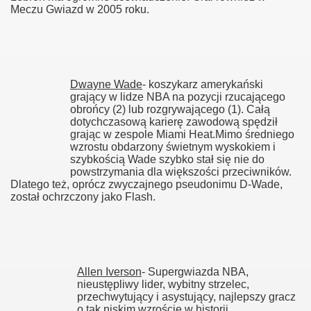
Meczu Gwiazd w 2005 roku.
Dwayne Wade
- koszykarz amerykański
grający w lidze NBA na pozycji rzucającego
obrońcy (2) lub rozgrywającego (1). Całą
dotychczasową karierę zawodową spędził
grając w zespole Miami Heat.Mimo średniego
wzrostu obdarzony świetnym wyskokiem i
szybkością Wade szybko stał się nie do
powstrzymania dla większości przeciwników.
Dlatego też, oprócz zwyczajnego pseudonimu D-Wade,
został ochrzczony jako Flash.
Allen Iverson
- Supergwiazda NBA,
nieustępliwy lider, wybitny strzelec,
przechwytujący i asystujący, najlepszy gracz
o tak niskim wzroście w historii