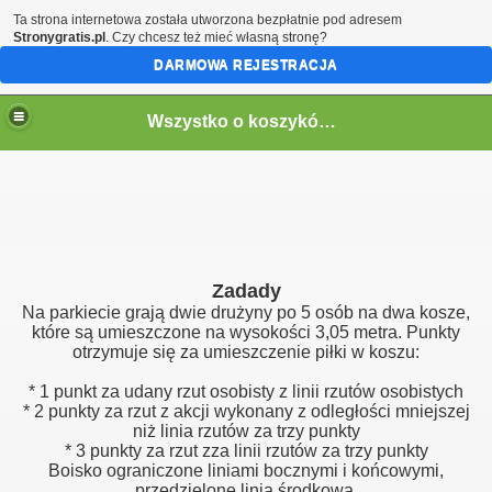
Ta strona internetowa została utworzona bezpłatnie pod adresem
Stronygratis.pl
. Czy chcesz też mieć własną stronę?
DARMOWA REJESTRACJA
Wszystko o koszykówce
Zadady
Na parkiecie grają dwie drużyny po 5 osób na dwa kosze,
które są umieszczone na wysokości 3,05 metra. Punkty
otrzymuje się za umieszczenie piłki w koszu:
* 1 punkt za udany rzut osobisty z linii rzutów osobistych
* 2 punkty za rzut z akcji wykonany z odległości mniejszej
niż linia rzutów za trzy punkty
* 3 punkty za rzut zza linii rzutów za trzy punkty
Boisko ograniczone liniami bocznymi i końcowymi,
przedzielone linią środkową.